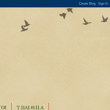
ΓΟΙ
Υ.ΠΑΙ.Θ.Π.Α