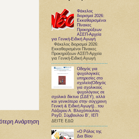
Φάκελος
διορισμοί 2026:
Εκκαθαρισμένοι
Πίνακες
Προκηρύξεων
ΑΣΕΠ-Αρχεία
για Γενική-Ειδική Αγωγή
Φάκελος διορισμοί 2026:
Εκκαθαρισμένοι Πίνακες
Προκηρύξεων ΑΣΕΠ-Αρχεία
για Γενική-Ειδική Αγωγή
Οδηγός για
ψυχολογικές
υπηρεσίες στο
σχολείο(Οδηγός
για σχολικούς
ψυχολόγους σε
σχολικά δίκτυα (ΣΔΕΥ), αλλά
και γενικότερα στην σύγχρονη
Γενική & Ειδική Αγωγή)...του
Λάζαρου Α. Βλαχόπουλου,
PsyD, Σύμβουλου Β’, ΙΕΠ
ότερη Ανάρτηση
ΔΕΙΤΕ ΕΔΩ
«Ο Ρόλος της
Δια Βίου