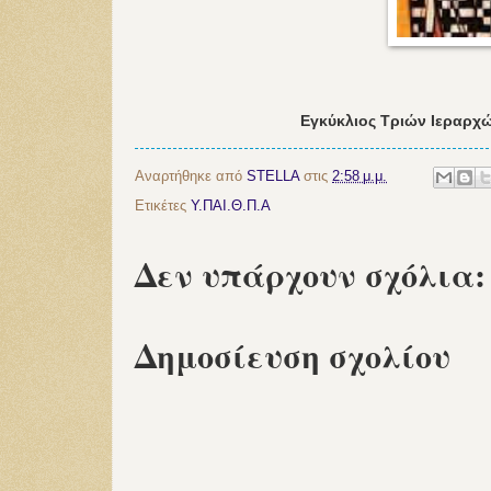
Εγκύκλιος Τριών Ιεραρχώ
Αναρτήθηκε από
STELLA
στις
2:58 μ.μ.
Ετικέτες
Υ.ΠΑΙ.Θ.Π.Α
Δεν υπάρχουν σχόλια:
Δημοσίευση σχολίου