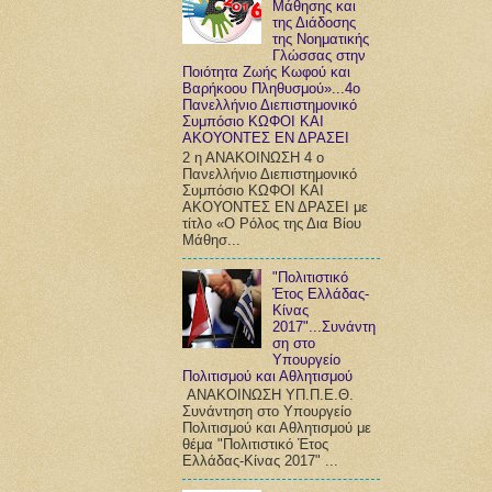
Μάθησης και
της Διάδοσης
της Νοηματικής
Γλώσσας στην
Ποιότητα Ζωής Κωφού και
Βαρήκοου Πληθυσμού»...4ο
Πανελλήνιο Διεπιστημονικό
Συμπόσιο ΚΩΦΟΙ ΚΑΙ
ΑΚΟΥΟΝΤΕΣ ΕΝ ΔΡΑΣΕΙ
2 η ΑΝΑΚΟΙΝΩΣΗ 4 ο
Πανελλήνιο Διεπιστημονικό
Συμπόσιο ΚΩΦΟΙ ΚΑΙ
ΑΚΟΥΟΝΤΕΣ ΕΝ ΔΡΑΣΕΙ με
τίτλο «Ο Ρόλος της Δια Βίου
Μάθησ...
"Πολιτιστικό
Έτος Ελλάδας-
Κίνας
2017"...Συνάντη
ση στο
Υπουργείο
Πολιτισμού και Αθλητισμού
ΑΝΑΚΟΙΝΩΣΗ ΥΠ.Π.Ε.Θ.
Συνάντηση στο Υπουργείο
Πολιτισμού και Αθλητισμού με
θέμα "Πολιτιστικό Έτος
Ελλάδας-Κίνας 2017" ...